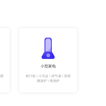
小型家电
空调
榨汁机 \ 小马达 \ 排气扇 \ 风筒
微波炉 \ 电池炉